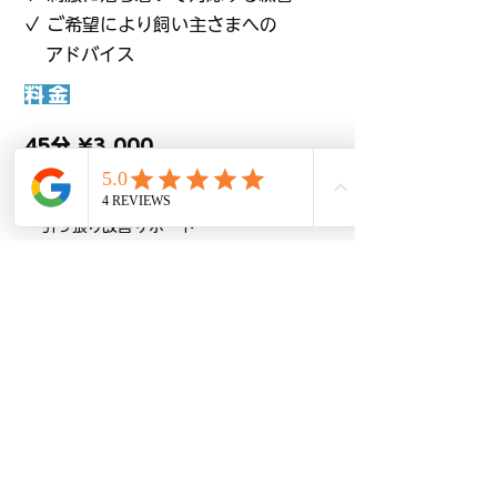
✓ ご希望により飼い主さまへの
アドバイス
料金
45分 ¥3,000
含まれる内容：
・散歩トレーニング実践
・引っ張り改善サポート
・興奮コントロール練習
・安全な歩行習慣づくり
※対応エリア内交通費込み
お得な継続プラン
定期的にご利用いただくことで、
ペットも安心して過ごせるようになります。
回数プラン・定期利用割引もございます。
お気軽にご相談ください。