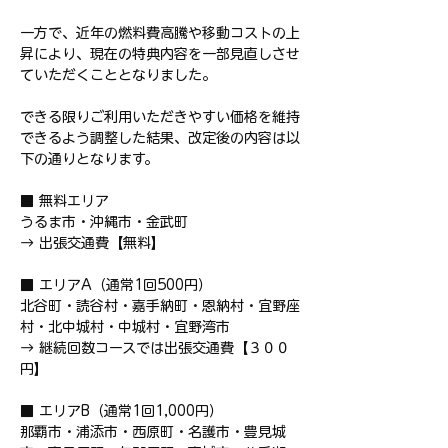
一方で、近年の燃料費高騰や移動コストの上
昇により、現在の特典内容を一部見直しさせ
ていただくこととなりました。
できる限りご利用いただきやすい価格を維持
できるよう調整した結果、改定後の内容は以
下の通りとなります。
■ 無料エリア
うるま市・沖縄市・金武町
→ 出張交通費【無料】
■ エリアA（通常1回500円）
北谷町・読谷村・嘉手納町・恩納村・宜野座
村・北中城村・中城村・宜野湾市
→ 継続回数コースでは出張交通費【３００
円】
■ エリアB（通常1回1,000円）
那覇市・浦添市・西原町・名護市・豊見城