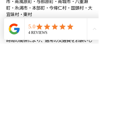
市・南風原町・与那原町・南城市・八重瀬
町・糸満市・本部町・今帰仁村・国頭村・大
宜味村・東村
→ 出張交通費【1回1,000円】
※エリアBにつきましては、移動距離・移動
時間の関係により、通常の交通費をお願いし
ております。
※継続して通いやすい料金設定を維持するた
めの変更となります。何卒ご理解いただけま
連絡先
+818021495313
okinawa@seradogshonan.com