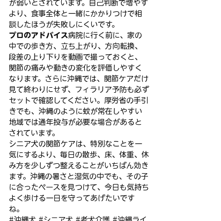
が弱いとされています。自己判断で増やす
より、食事全体と一緒にかかりつけで相
談したほうが失敗しにくいです。
プロのアドバイス
病院に行く前に、家の
中での歩き方、立ち上がり、方向転換、
段差の上り下りを動画で撮っておくと、
関節の痛みや動きの変化を評価しやすく
なります。さらに沖縄では、関節ケアだけ
見て終わりにせず、フィラリア予防も必ず
セットで確認してください。厚労省の手引
きでも、沖縄のように蚊が常在しやすい
地域では通年投与が必要な場合があると
されています。
シニア犬の関節ケアは、特別なことを一
気にするより、毎日の散歩、床、体重、休
み方を少しずつ整えることがいちばん効き
ます。沖縄の暑さと湿気の中でも、その子
に合ったペースを見つけて、今日も気持ち
よく歩ける一日を守ってあげたいです
ね。
#沖縄犬
#シニア犬
#老犬介護
#沖縄ライ