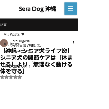
Sera Dog 沖縄
記事
All Posts
SeraDog沖縄
All Posts
3月20日
読了時間: 3分
【沖縄・シニア犬ライフ🌺】
子犬トレーニング・しつけ
シニア犬の関節ケアは「休ま
シニアケア
せる」より「無理なく動ける
沖縄犬暮らしガイド
体を守る」
5つ星のうちNaNと評価されています。