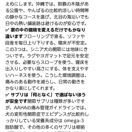
えめにします。沖縄では、那覇の木陰があ
る公園や、やんばるの比較的涼しい時間帯
の静かなコースを選び、北谷の海沿いでも
日中の熱い舗装路は避けるのが安心です。
✅ 家の中の環境を変えるだけでもかなり
違います
フローリングで滑る、ソファや
段差を毎日上り下りする、寝床が不安定。
この3つは、シニア犬の関節には地味にき
ついです。ラグやヨガマットで足元を安定
させる、必要ならスロープを使う、寝床を
出入りしやすい高さにする、体を支えやす
いハーネスを使う。こうした環境調整は、
痛みのある動作を減らし、日常の動きを
かなり楽にしてくれます。
✅ サプリは「何となく」で選ばないほう
が安全です
関節サプリは種類が多いです
が、AAHAの痛み管理ガイドラインでは、
犬の変形性関節症でエビデンスが比較的し
っかりしている栄養系成分は omega-3 
脂肪酸で、その他の多くのサプリは根拠