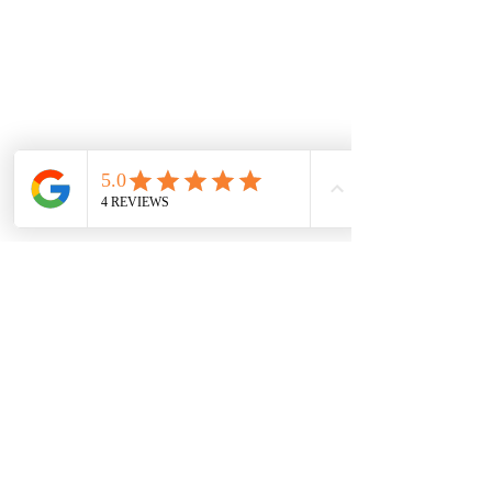
コメント
0.0 / 5（0）
コメントと評価...
小さなお悩みでも
【沖縄の犬たち】最近なんとなく